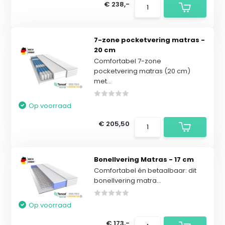
€ 238,-
7-zone pocketvering matras -
20 cm
Comfortabel 7-zone
pocketvering matras (20 cm)
met...
Op voorraad
€ 205,50
Bonellvering Matras - 17 cm
Comfortabel én betaalbaar: dit
bonellvering matra...
Op voorraad
€ 173,-