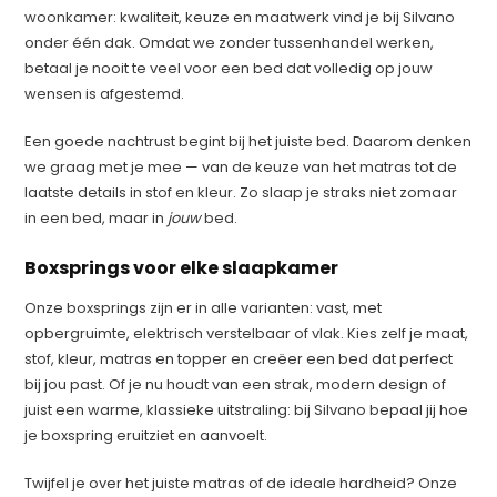
woonkamer: kwaliteit, keuze en maatwerk vind je bij Silvano
onder één dak. Omdat we zonder tussenhandel werken,
betaal je nooit te veel voor een bed dat volledig op jouw
wensen is afgestemd.
Een goede nachtrust begint bij het juiste bed. Daarom denken
we graag met je mee — van de keuze van het matras tot de
laatste details in stof en kleur. Zo slaap je straks niet zomaar
in een bed, maar in
jouw
bed.
Boxsprings voor elke slaapkamer
Onze boxsprings zijn er in alle varianten: vast, met
opbergruimte, elektrisch verstelbaar of vlak. Kies zelf je maat,
stof, kleur, matras en topper en creëer een bed dat perfect
bij jou past. Of je nu houdt van een strak, modern design of
juist een warme, klassieke uitstraling: bij Silvano bepaal jij hoe
je boxspring eruitziet en aanvoelt.
Twijfel je over het juiste matras of de ideale hardheid? Onze