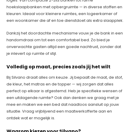
logés. Van compacte 2-zits banken tot ruime
hoekslaapbanken met opbergruimte — in diverse stoffen en
kleuren. Ideaal voor kleinere ruimtes, een logeerkamer of
een woonkamer die af en toe dienstdoet als extra slaapplek.
Dankzij het doordachte mechanisme vouw je de bank in een
handomdraai om tot een comfortabel bed. Zo bied je
onverwachte gasten altijd een goede nachtrust, zonder dat
je inlevert op ruimte of stijl.
Volledig op maat, precies zoals jij het wilt
Bij Silvano draait alles om keuze. Jij bepaalt de maat, de stof,
de kleur, het matras en de topper — wij zorgen dat alles
perfect op elkaar is afgestemd. Heb je specifieke wensen of
een uitdagende ruimte? Ook dan denken we graag met je
mee en maken we een bed dat naadloos aansluit op jouw
situatie. Vraag vrijblijvend een maatwerkofferte aan en
ontdek wat er mogelijk is.
Waarom kiezen voor Silvano?