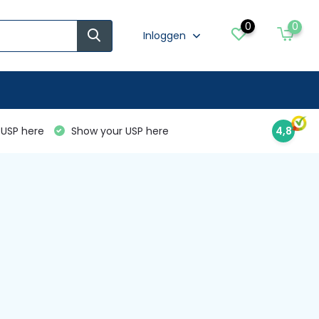
0
0
Inloggen
USP here
Show your USP here
4,8