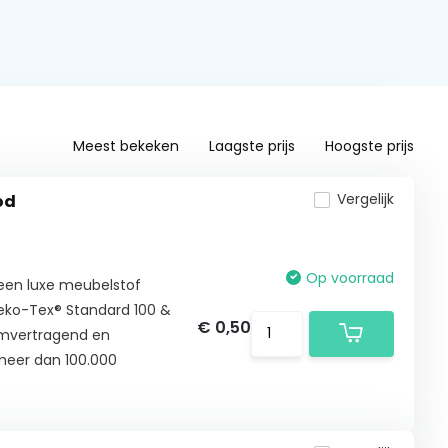
Meest bekeken
Laagste prijs
Hoogste prijs
Vergelijk
od
Op voorraad
 een luxe meubelstof
Oeko-Tex® Standard 100 &
€ 0,50
amvertragend en
t meer dan 100.000