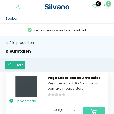
0
0
af de fabrikant
Show your USP
Alle producten
Kleurstalen
Filters
Vega Lederlook 95 Antraciet
Vega Lederlook 95 Antraciet is
een luxe meubelstof...
Op voorraad
€ 0,50