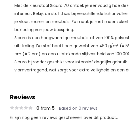
Met de kleurstaal Sicuro 70 ontdek je eenvoudig hoe deze 
interieur. Bekijk de stof thuis bij verschillende lichtinva
je vloer, muren en meubels. Zo maak je met meer zekerh
bekleding van jouw boxspring.
Sicuro is een hoogwaardige meubelstof van 100% polyest
uitstraling. De stof heeft een gewicht van 450 g/m² (± 5
cm (± 2 cm) en een uitstekende slijtvastheid van 100.000
Sicuro bijzonder geschikt voor intensief dagelijks gebruik.
vlamvertragend, wat zorgt voor extra veiligheid en een d
Reviews
0
5
from
Based on 0 reviews
Er zijn nog geen reviews geschreven over dit product..