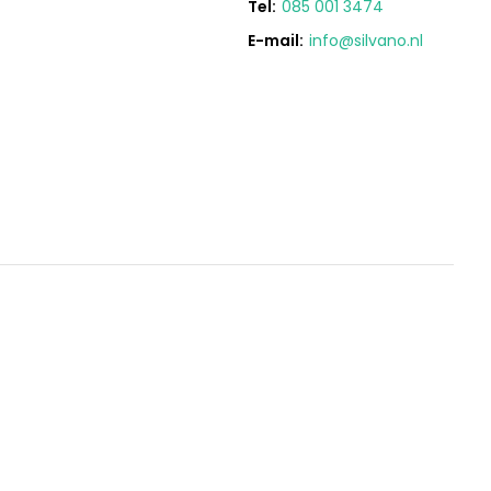
Tel:
085 001 3474
E-mail:
info@silvano.nl