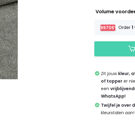
Volume voorde
-99706%
Order
1
Zit jouw
kleur, 
of topper
er ni
een
vrijblijven
WhatsApp!
Twijfel je over 
kleurstalen aan!