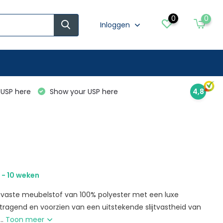
0
0
Inloggen
USP here
Show your USP here
4,8
 - 10 weken
ijtvaste meubelstof van 100% polyester met een luxe
rtragend en voorzien van een uitstekende slijtvastheid van
..
Toon meer