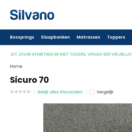
Boxsprings
Slaapbanken
Matrassen
Toppers
ZIT JOUW AFMETING ER NIET TUSSEN, VRAAG EEN VRIJBLIJ
Home
Sicuro 70
Bekijk alles Kleurstalen
Vergelijk