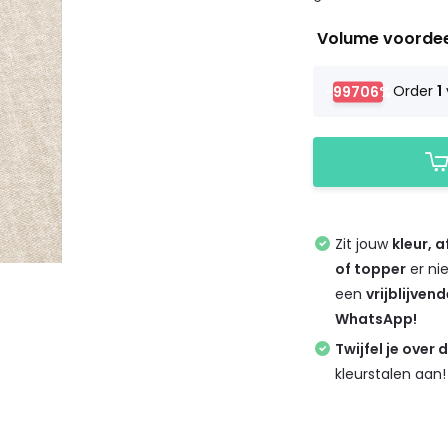
Volume voorde
-99706%
Order
1
Zit jouw
kleur, 
of topper
er ni
een
vrijblijven
WhatsApp!
Twijfel je over 
kleurstalen aan!