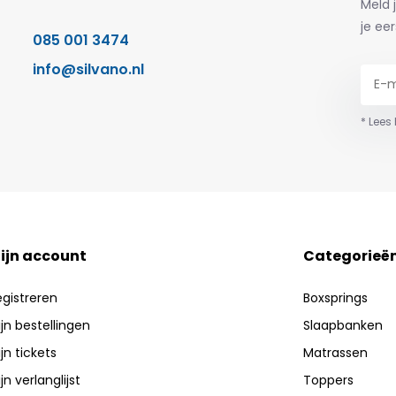
Meld 
je eer
085 001 3474
info@silvano.nl
* Lees
ijn account
Categorieë
egistreren
Boxsprings
jn bestellingen
Slaapbanken
jn tickets
Matrassen
jn verlanglijst
Toppers