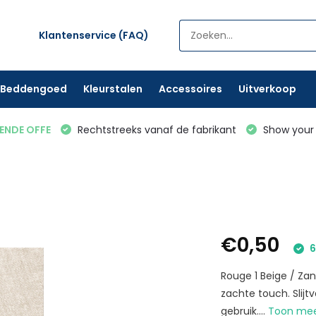
Klantenservice (FAQ)
Beddengoed
Kleurstalen
Accessoires
Uitverkoop
VENDE OFFE
Rechtstreeks vanaf de fabrikant
Show your 
€0,50
6
Rouge 1 Beige / Za
zachte touch. Slijt
gebruik....
Toon me