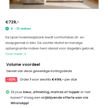
€729,-
6 - 10 weken
De Lipari hoekslaapbank biedt comfortabel zit- en
slaapgemak in één. De zachte ribstof en handige
opbergruimte maken hem ideaal voor dagelijks gebruik....
Toon meer
Volume voordeel
Geniet van deze geweldige kortingsdeals
-32%
Order
1
voor slechts
€499,-
per stuk
Zit jouw
kleur, afmeting, matras of topper
er niet
tussen? Vraag een
vrijblijvende offerte aan via
WhatsApp!