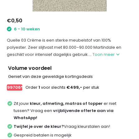
€0,50
6 - 10 weken
Quelle 03 Crème is een sterke meubelstof van 100%
polyester. Zeer slijtvast met 80.000–90.000 Martindale en
geschikt voor intensief dagelijks gebruik....
Toon meer
Volume voordeel
Geniet van deze geweldige kortingsdeals
-99706%
Order
1
voor slechts
€499,-
per stuk
Zit jouw
kleur, afmeting, matras of topper
er niet
tussen? Vraag een
vrijblijvende offerte aan via
WhatsApp!
Twijfel je over de kleur?
Vraag kleurstalen aan!
Gespreid betalen is mogelijk