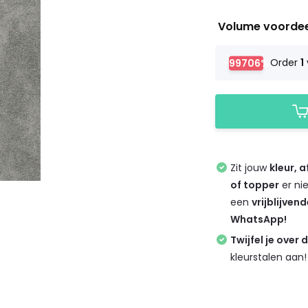
Volume voorde
-99706%
Order
1
Zit jouw
kleur, 
of topper
er ni
een
vrijblijven
WhatsApp!
Twijfel je over 
kleurstalen aan!