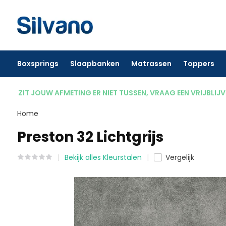
Boxsprings
Slaapbanken
Matrassen
Toppers
ZIT JOUW AFMETING ER NIET TUSSEN, VRAAG EEN VRIJBLIJ
Home
Preston 32 Lichtgrijs
Bekijk alles Kleurstalen
Vergelijk