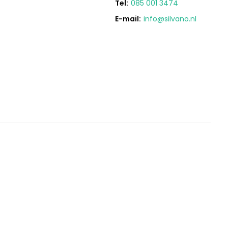
Tel:
085 001 3474
E-mail:
info@silvano.nl