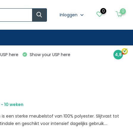
0
0
Inloggen
USP here
Show your USP here
4,8
 - 10 weken
s is een sterke meubelstof van 100% polyester. Slijtvast tot
ndale en geschikt voor intensief dagelijks gebruik....