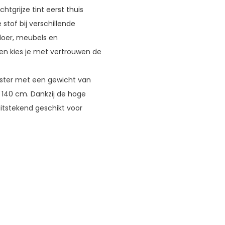
chtgrijze tint eerst thuis
 stof bij verschillende
vloer, meubels en
f en kies je met vertrouwen de
ester met een gewicht van
 140 cm. Dankzij de hoge
uitstekend geschikt voor