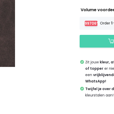
Volume voorde
-99706%
Order
1
Zit jouw
kleur, 
of topper
er ni
een
vrijblijven
WhatsApp!
Twijfel je over 
kleurstalen aan!