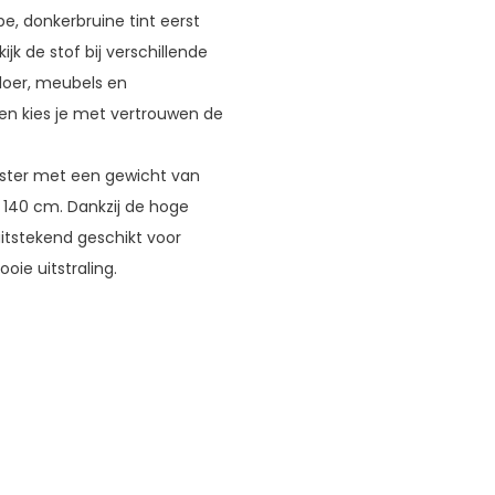
e, donkerbruine tint eerst
jk de stof bij verschillende
vloer, meubels en
f en kies je met vertrouwen de
ester met een gewicht van
 140 cm. Dankzij de hoge
uitstekend geschikt voor
oie uitstraling.