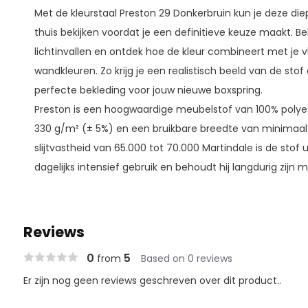
Met de kleurstaal Preston 29 Donkerbruin kun je deze diep
thuis bekijken voordat je een definitieve keuze maakt. Beki
lichtinvallen en ontdek hoe de kleur combineert met je 
wandkleuren. Zo krijg je een realistisch beeld van de sto
perfecte bekleding voor jouw nieuwe boxspring.
Preston is een hoogwaardige meubelstof van 100% poly
330 g/m² (± 5%) en een bruikbare breedte van minimaal
slijtvastheid van 65.000 tot 70.000 Martindale is de stof 
dagelijks intensief gebruik en behoudt hij langdurig zijn mo
Reviews
0
5
from
Based on 0 reviews
Er zijn nog geen reviews geschreven over dit product..