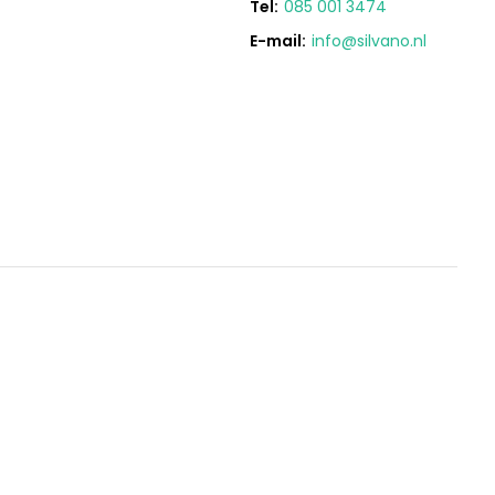
Tel:
085 001 3474
E-mail:
info@silvano.nl