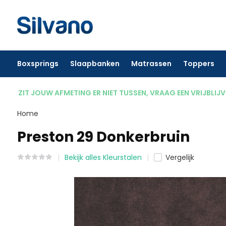
Boxsprings
Slaapbanken
Matrassen
Toppers
ZIT JOUW AFMETING ER NIET TUSSEN, VRAAG EEN VRIJBLIJ
Home
Preston 29 Donkerbruin
Bekijk alles Kleurstalen
Vergelijk