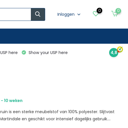
0
0
Inloggen
USP here
Show your USP here
4,8
 - 10 weken
uin is een sterke meubelstof van 100% polyester. Slijtvast
artindale en geschikt voor intensief dagelijks gebruik....