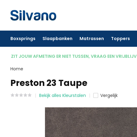
Boxsprings
Slaapbanken
Matrassen
Toppers
ZIT JOUW AFMETING ER NIET TUSSEN, VRAAG EEN VRIJBLIJ
Home
Preston 23 Taupe
Bekijk alles Kleurstalen
Vergelijk