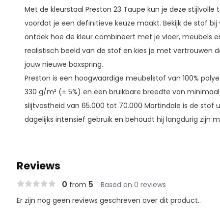
Met de kleurstaal Preston 23 Taupe kun je deze stijlvolle 
voordat je een definitieve keuze maakt. Bekijk de stof bij 
ontdek hoe de kleur combineert met je vloer, meubels en
realistisch beeld van de stof en kies je met vertrouwen 
jouw nieuwe boxspring.
Preston is een hoogwaardige meubelstof van 100% poly
330 g/m² (± 5%) en een bruikbare breedte van minimaal
slijtvastheid van 65.000 tot 70.000 Martindale is de stof 
dagelijks intensief gebruik en behoudt hij langdurig zijn mo
Reviews
0
5
from
Based on 0 reviews
Er zijn nog geen reviews geschreven over dit product..