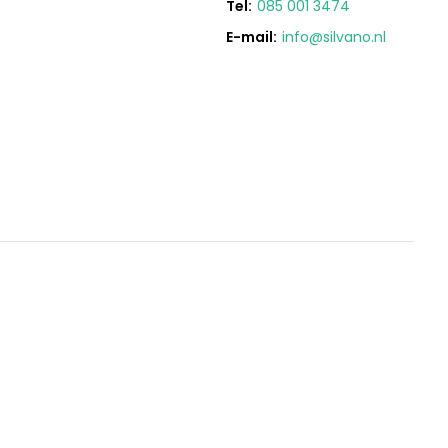
Tel:
085 001 3474
E-mail:
info@silvano.nl