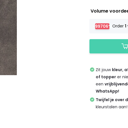
Volume voorde
-99706%
Order
1
Zit jouw
kleur, 
of topper
er ni
een
vrijblijven
WhatsApp!
Twijfel je over 
kleurstalen aan!