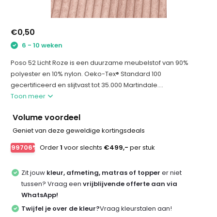
€0,50
6 - 10 weken
Poso 52 Licht Roze is een duurzame meubelstof van 90%
polyester en 10% nylon. Oeko-Tex® Standard 100
gecertificeerd en slijtvast tot 35.000 Martindale....
Toon meer
Volume voordeel
Geniet van deze geweldige kortingsdeals
-99706%
Order
1
voor slechts
€499,-
per stuk
Zit jouw
kleur, afmeting, matras of topper
er niet
tussen? Vraag een
vrijblijvende offerte aan via
WhatsApp!
Twijfel je over de kleur?
Vraag kleurstalen aan!