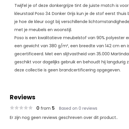
Twijfel je of deze donkergrijze tint de juiste match is voo
kleurstaal Poso 34 Donker Grijs kun je de stof eerst thuis
je hoe de kleur oogt bij verschillende lichtomstandigh
met je meubels en woonstijl.
Poso is een kwalitatieve meubelstof van 90% polyester en
een gewicht van 380 g/m², een breedte van 142 cm en i
gecertificeerd. Met een slijtvastheid van 35.000 Martindal
geschikt voor dagelijks gebruik en behoudt hij langdurig zi
deze collectie is geen brandcertificering opgegeven.
Reviews
0
5
from
Based on 0 reviews
Er zijn nog geen reviews geschreven over dit product..