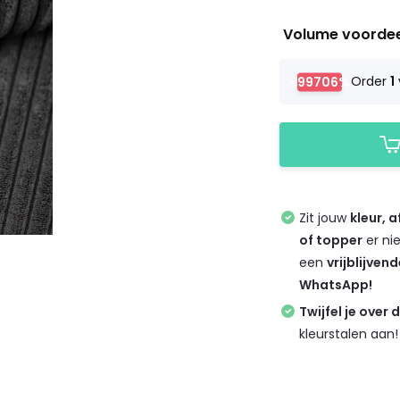
Volume voorde
-99706%
Order
1
Zit jouw
kleur, 
of topper
er ni
een
vrijblijven
WhatsApp!
Twijfel je over 
kleurstalen aan!