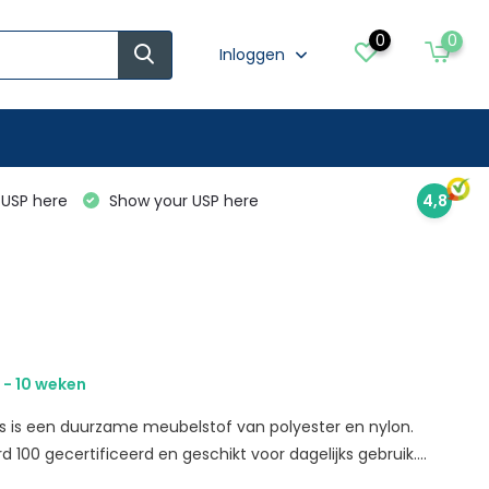
0
0
Inloggen
USP here
Show your USP here
4,8
 - 10 weken
js is een duurzame meubelstof van polyester en nylon.
100 gecertificeerd en geschikt voor dagelijks gebruik....