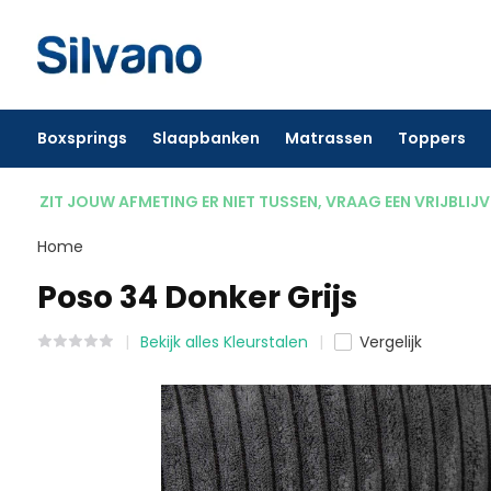
Boxsprings
Slaapbanken
Matrassen
Toppers
ZIT JOUW AFMETING ER NIET TUSSEN, VRAAG EEN VRIJBLIJ
Home
Poso 34 Donker Grijs
Bekijk alles Kleurstalen
Vergelijk