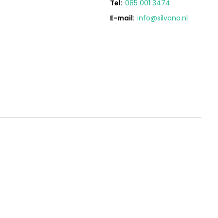
Tel:
085 001 3474
E-mail:
info@silvano.nl