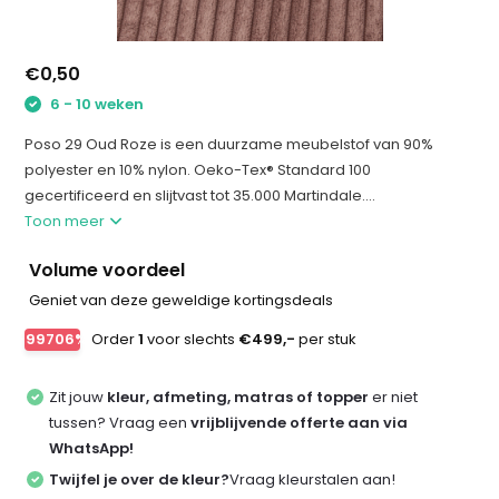
€0,50
6 - 10 weken
Poso 29 Oud Roze is een duurzame meubelstof van 90%
polyester en 10% nylon. Oeko-Tex® Standard 100
gecertificeerd en slijtvast tot 35.000 Martindale....
Toon meer
Volume voordeel
Geniet van deze geweldige kortingsdeals
-99706%
Order
1
voor slechts
€499,-
per stuk
Zit jouw
kleur, afmeting, matras of topper
er niet
tussen? Vraag een
vrijblijvende offerte aan via
WhatsApp!
Twijfel je over de kleur?
Vraag kleurstalen aan!