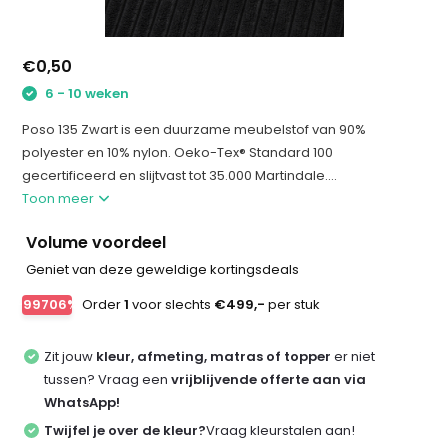
€0,50
6 - 10 weken
Poso 135 Zwart is een duurzame meubelstof van 90%
polyester en 10% nylon. Oeko-Tex® Standard 100
gecertificeerd en slijtvast tot 35.000 Martindale....
Toon meer
Volume voordeel
Geniet van deze geweldige kortingsdeals
-99706%
Order
1
voor slechts
€499,-
per stuk
Zit jouw
kleur, afmeting, matras of topper
er niet
tussen? Vraag een
vrijblijvende offerte aan via
WhatsApp!
Twijfel je over de kleur?
Vraag kleurstalen aan!