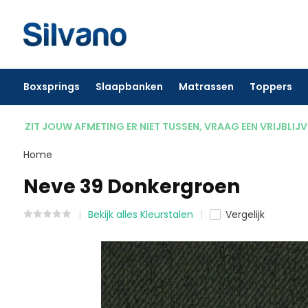
Boxsprings
Slaapbanken
Matrassen
Toppers
ZIT JOUW AFMETING ER NIET TUSSEN, VRAAG EEN VRIJBLIJ
Home
Neve 39 Donkergroen
Bekijk alles Kleurstalen
Vergelijk