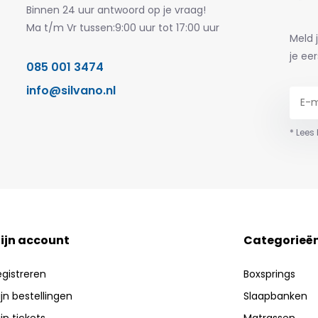
Binnen 24 uur antwoord op je vraag!
Ma t/m Vr tussen:9:00 uur tot 17:00 uur
Meld 
je eer
085 001 3474
info@silvano.nl
* Lees
ijn account
Categorieë
egistreren
Boxsprings
jn bestellingen
Slaapbanken
jn tickets
Matrassen