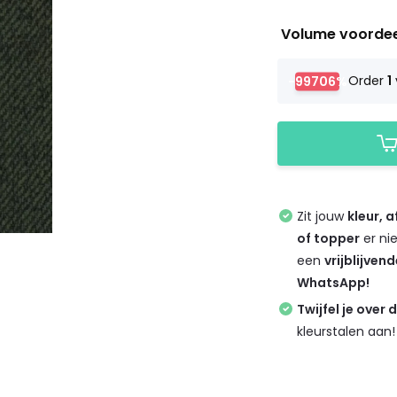
Volume voorde
-99706%
Order
1
Zit jouw
kleur, 
of topper
er ni
een
vrijblijven
WhatsApp!
Twijfel je over 
kleurstalen aan!