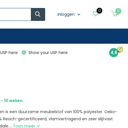
0
0
Inloggen
USP here
Show your USP here
4,8
 - 10 weken
en is een duurzame meubelstof van 100% polyester. Oeko-
& Reach-gecertificeerd, vlamvertragend en zeer slijtvast
ale....
Toon meer