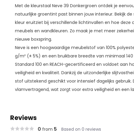
Met de kleurstaal Neve 39 Donkergroen ontdek je eenvou
natuurlijke groentint past binnen jouw interieur. Bekijk de
kleur eruitziet bij verschillende lichtinvallen en hoe deze
meubels en wandkleuren. Zo maak je met meer zekerheid
nieuwe boxspring.
Neve is een hoogwaardige meubelstof van 100% polyest
g/m² (± 5%) en een bruikbare breedte van minimaal 140
Standard 100 en REACH-gecertificeerd en voldoet aan h
veiligheid en kwaliteit. Dankzij de uitzonderlijke slijtvasth
stof uitstekend geschikt voor intensief dagelijks gebruik.
vlamvertragend, wat zorgt voor extra veiligheid en een l
Reviews
0
5
from
Based on 0 reviews