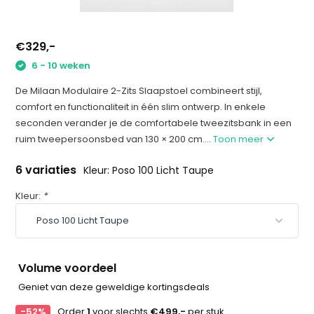
€329,-
6 - 10 weken
De Milaan Modulaire 2-Zits Slaapstoel combineert stijl,
comfort en functionaliteit in één slim ontwerp. In enkele
seconden verander je de comfortabele tweezitsbank in een
ruim tweepersoonsbed van 130 × 200 cm....
Toon meer
6 variaties
Kleur: Poso 100 Licht Taupe
Kleur:
*
Volume voordeel
Geniet van deze geweldige kortingsdeals
-52%
Order
1
voor slechts
€499,-
per stuk