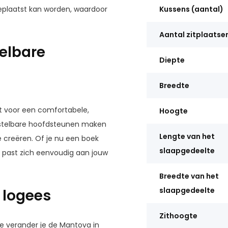
geplaatst kan worden, waardoor
Kussens (aantal)
Aantal zitplaatse
elbare
Diepte
Breedte
t voor een comfortabele,
Hoogte
erstelbare hoofdsteunen maken
Lengte van het
e creëren. Of je nu een boek
slaapgedeelte
va past zich eenvoudig aan jouw
Breedte van het
slaapgedeelte
 logees
Zithoogte
e
verander je de Mantova in