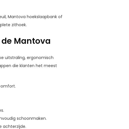
uil
,
Mantova hoekslaapbank
of
plete zithoek.
r de Mantova
e uitstraling, ergonomisch
happen die klanten het meest
comfort.
s.
eenvoudig schoonmaken.
e achterzijde.