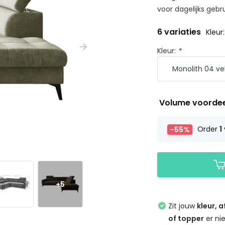
voor dagelijks gebru
6 variaties
Kleur
Kleur:
*
Volume voorde
-55%
Order
1
+5
Zit jouw
kleur, 
of topper
er ni