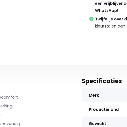
een
vrijblijven
WhatsApp!
Twijfel je over 
kleurstalen aan!
Specificaties
Merk
ecomfort.
erking.
Productieland
e.
 eenvoudig
Gewicht