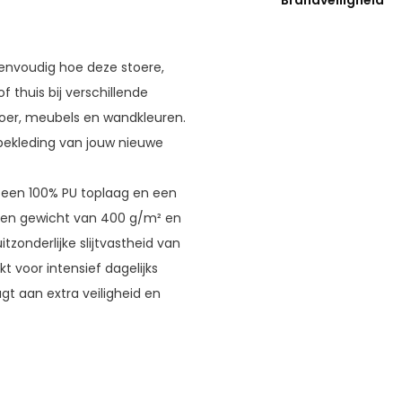
Brandveiligheid
 eenvoudig hoe deze stoere,
of thuis bij verschillende
vloer, meubels en wandkleuren.
bekleding van jouw nieuwe
 een 100% PU toplaag en een
 een gewicht van 400 g/m² en
zonderlijke slijtvastheid van
t voor intensief dagelijks
gt aan extra veiligheid en