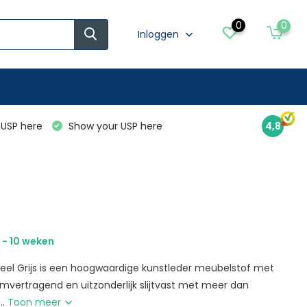
0
0
Inloggen
USP here
Show your USP here
4,8
 - 10 weken
ieel Grijs is een hoogwaardige kunstleder meubelstof met
amvertragend en uitzonderlijk slijtvast met meer dan
..
Toon meer