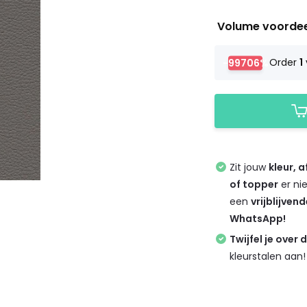
Volume voorde
-99706%
Order
1
Zit jouw
kleur, 
of topper
er ni
een
vrijblijven
WhatsApp!
Twijfel je over 
kleurstalen aan!