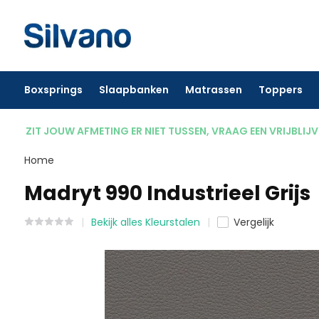
Boxsprings
Slaapbanken
Matrassen
Toppers
ZIT JOUW AFMETING ER NIET TUSSEN, VRAAG EEN VRIJBLIJ
Home
Madryt 990 Industrieel Grijs
Bekijk alles Kleurstalen
Vergelijk