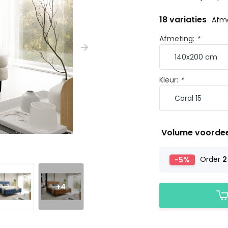
18 variaties
Afme
Afmeting:
*
Kleur:
*
Volume voorde
-5%
Order
2
+4