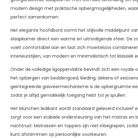
modern design met praktische opbergmogelijkheden, waard
perfect samenkomen.
Het elegante hoofdbord vormt het stijlvolle middelpunt va
slaapkamer direct een warme en uitnodigende sfeer. De z
voelt comfortabel aan en laat zich moeiteloos combinere
interieurstijlen, van modern en minimalistisch tot klassiek e
Onder de volledige ligoppervlakte bevindt zich een royale o
het opbergen van beddengoed, kleding, dekens of seizoensa
geïntegreerde gasveermechanisme is de opbergruimte eenv
zodat je altijd gemakkelijk toegang hebt tot je spullen.
Het München ledikant wordt standaard geleverd inclusief 
zorgt voor een stabiele ondersteuning van het matras en 
nachtrust. Matrassen en toppers zijn niet inbegrepen, zoda
kunt afstemmen op persoonlijke voorkeuren.