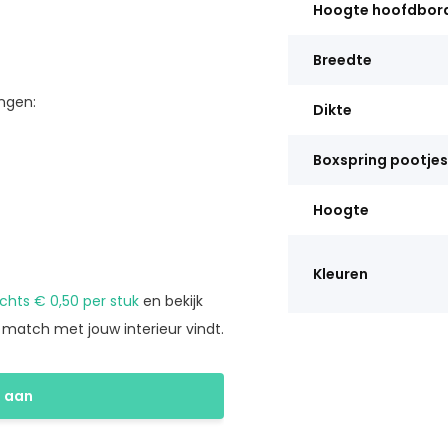
Hoogte hoofdbor
Breedte
ngen:
Dikte
Boxspring pootjes
Hoogte
Kleuren
echts € 0,50 per stuk
en bekijk
e match met jouw interieur vindt.
e aan