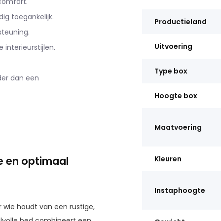
comfort.
 toegankelijk.
Productieland
steuning.
Uitvoering
interieurstijlen.
Type box
der dan een
Hoogte box
Maatvoering
e en optimaal
Kleuren
Instaphoogte
wie houdt van een rustige,
ijlvolle bed combineert een