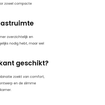
voor zowel compacte
kastruimte
er overzichtelijk en
gelijks nodig hebt, maar wel
kant geschikt?
mbinatie zoekt van comfort,
e ontwerp en de slimme
pkamer.