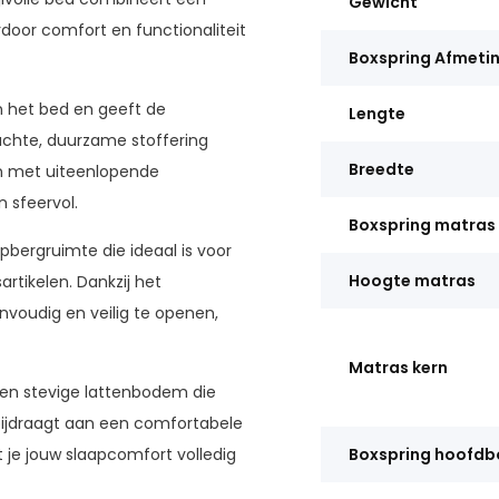
Gewicht
oor comfort en functionaliteit
Boxspring Afmeti
n het bed en geeft de
Lengte
achte, duurzame stoffering
Breedte
n met uiteenlopende
n sfeervol.
Boxspring matras
pbergruimte die ideaal is voor
Hoogte matras
rtikelen. Dankzij het
oudig en veilig te openen,
Matras kern
een stevige lattenbodem die
bijdraagt aan een comfortabele
t je jouw slaapcomfort volledig
Boxspring hoofdb