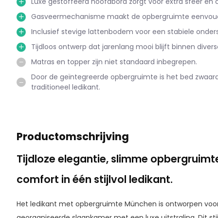
Luxe gestoffeerd hoofdbord zorgt voor extra sfeer en 
Gasveermechanisme maakt de opbergruimte eenvoudig
Inclusief stevige lattenbodem voor een stabiele onder
Tijdloos ontwerp dat jarenlang mooi blijft binnen diverse 
Matras en topper zijn niet standaard inbegrepen.
Door de geïntegreerde opbergruimte is het bed zwaar
traditioneel ledikant.
Productomschrijving
Tijdloze elegantie, slimme opbergruimt
comfort in één stijlvol ledikant.
Het ledikant met opbergruimte München is ontworpen voor 
georganiseerde slaapkamer met een luxe uitstraling. Dit st