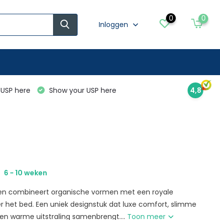
0
0
Inloggen
USP here
Show your USP here
4,8
6 - 10 weken
den combineert organische vormen met een royale
 het bed. Een uniek designstuk dat luxe comfort, slimme
een warme uitstraling samenbrengt....
Toon meer