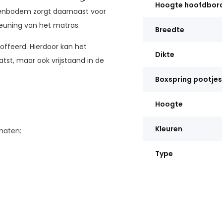
Hoogte hoofdbor
ttenbodem zorgt daarnaast voor
teuning van het matras.
Breedte
offeerd. Hierdoor kan het
Dikte
tst, maar ook vrijstaand in de
Boxspring pootjes
Hoogte
Kleuren
maten:
Type