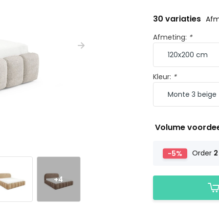
30 variaties
Afm
Afmeting:
*
Kleur:
*
Volume voorde
-5%
Order
2
+4