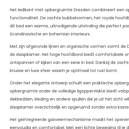
Het ledikant met opbergruimte Dresden combineert een o
functionaliteit. De zachte bubbelvormen, het royale hoofd
dit bed een warme, uitnodigende uitstraling die perfect p
Scandinavische en bohemian interieurs.
Met zijn afgeronde lijnen en organische vormen vormt de 
de slaapkamer. Het hoge hoofdbord biedt comfortabele ond
ontspannen of kijken van een serie in bed. Dankzij de zacht
knusse en luxe sfeer waarin je optimaal tot rust komt.
Onder het elegante ontwerp schuilt een praktische opbergo
opbergruimte onder de volledige ligoppervlakte biedt volo
dekbedden, kleding en andere spullen die je uit het zicht wil
slaapkamer overzichtelijk en opgeruimd zonder extra kaste
Het geïntegreerde gasveermechanisme maakt het openen
eenvoudig en comfortabel. Met een lichte beweging til j