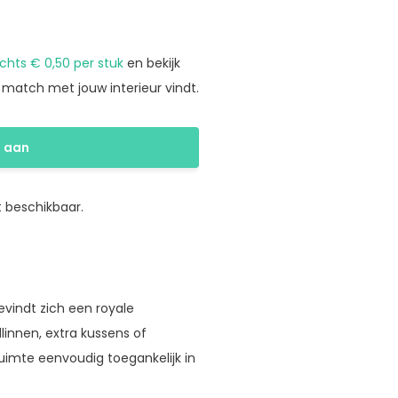
echts € 0,50 per stuk
en bekijk
e match met jouw interieur vindt.
e aan
 beschikbaar.
evindt zich een royale
innen, extra kussens of
uimte eenvoudig toegankelijk in