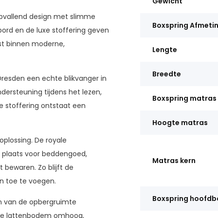
Gewicht
pvallend design met slimme
Boxspring Afmeti
bord en de luxe stoffering geven
ast binnen moderne,
Lengte
Breedte
Dresden een echte blikvanger in
ersteuning tijdens het lezen,
Boxspring matras
e stoffering ontstaat een
Hoogte matras
plossing. De royale
p plaats voor beddengoed,
Matras kern
t bewaren. Zo blijft de
n toe te voegen.
Boxspring hoofdb
 van de opbergruimte
e de lattenbodem omhoog,