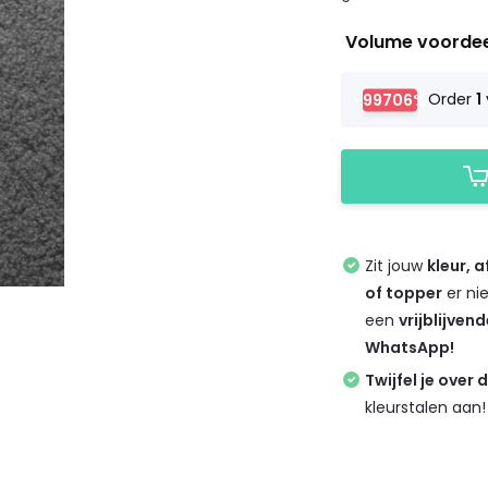
Volume voorde
-99706%
Order
1
Zit jouw
kleur, 
of topper
er ni
een
vrijblijven
WhatsApp!
Twijfel je over 
kleurstalen aan!