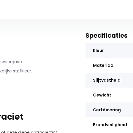
Specificaties
Kleur
r
rmweergave
Materiaal
lijke stofkleur.
Slijtvastheid
Gewicht
Certificering
raciet
Brandveiligheid
 of deze diepe antraciettint