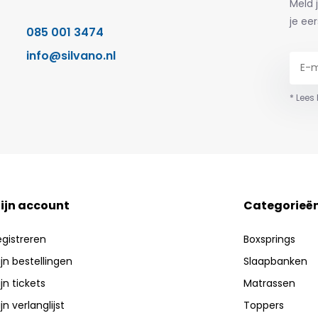
Meld 
je eer
085 001 3474
info@silvano.nl
* Lees
ijn account
Categorieë
egistreren
Boxsprings
jn bestellingen
Slaapbanken
jn tickets
Matrassen
jn verlanglijst
Toppers