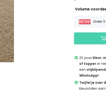
Volume voorde
-99706%
Order
1
Zit jouw
kleur, 
of topper
er ni
een
vrijblijven
WhatsApp!
Twijfel je over 
kleurstalen aan!