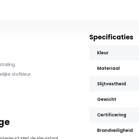
Specificaties
Kleur
traling
Materiaal
ijke stofkleur.
Slijtvastheid
Gewicht
Certificering
ige
Brandveiligheid
interieur? Met de kleurstaal