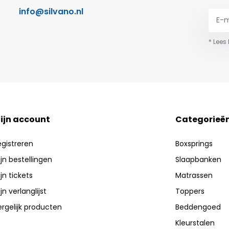
info@silvano.nl
* Lees
ijn account
Categorieë
egistreren
Boxsprings
jn bestellingen
Slaapbanken
jn tickets
Matrassen
jn verlanglijst
Toppers
ergelijk producten
Beddengoed
Kleurstalen