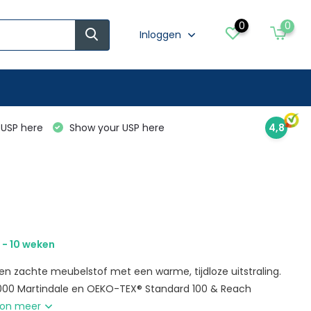
0
0
Inloggen
USP here
Show your USP here
4,8
 - 10 weken
een zachte meubelstof met een warme, tijdloze uitstraling.
.000 Martindale en OEKO-TEX® Standard 100 & Reach
on meer