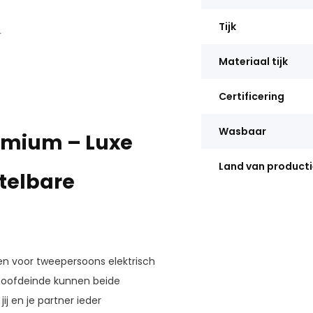
Tijk
r
Materiaal tijk
Certificering
Wasbaar
emium – Luxe
Land van producti
stelbare
en voor tweepersoons elektrisch
t hoofdeinde kunnen beide
ij en je partner ieder