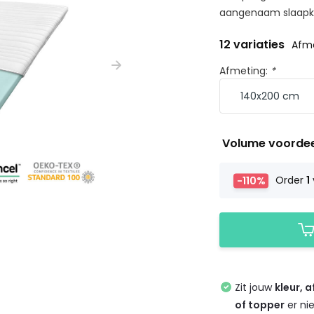
aangenaam slaapkl
12 variaties
Afme
Afmeting:
*
Volume voorde
-110%
Order
1
Zit jouw
kleur, 
of topper
er ni