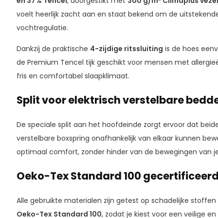
en 37% Tencel
, doorgestikt met
300 g/m² Climaplus vezel
voelt heerlijk zacht aan en staat bekend om de uitsteken
vochtregulatie.
Dankzij de praktische
4-zijdige ritssluiting
is de hoes eenvo
de Premium Tencel tijk geschikt voor mensen met allergie
fris en comfortabel slaapklimaat.
Split voor elektrisch verstelbare bedd
De speciale split aan het hoofdeinde zorgt ervoor dat beide
verstelbare boxspring onafhankelijk van elkaar kunnen bew
optimaal comfort, zonder hinder van de bewegingen van je
Oeko-Tex Standard 100 gecertificeer
Alle gebruikte materialen zijn getest op schadelijke stoffe
Oeko-Tex Standard 100
, zodat je kiest voor een veilige 