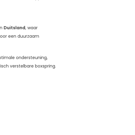
in
Duitsland
, waar
voor een duurzaam
ptimale ondersteuning,
isch verstelbare boxspring.