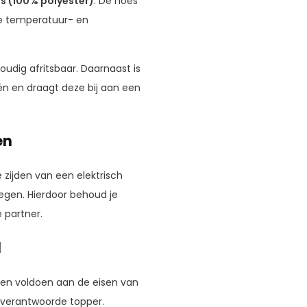
s (100% polyester)
. De hoes
de temperatuur- en
udig afritsbaar. Daarnaast is
ën en draagt deze bij aan een
en
 zijden van een elektrisch
egen. Hierdoor behoud je
 partner.
d
n en voldoen aan de eisen van
en verantwoorde topper.