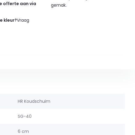
de offerte aan via
gemak.
de kleur?
Vraag
HR Koudschuim
SG-40
6 cm