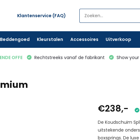
Klantenservice (FAQ)
Beddengoed
Kleurstalen
Accessoires
Uitverkoop
VENDE OFFE
Rechtstreeks vanaf de fabrikant
Show your 
remium
€238,-
De Koudschuim Spl
uitstekende onderst
boxsprings. De lux