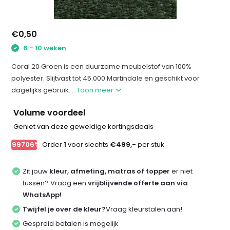
€0,50
6 - 10 weken
Coral 20 Groen is een duurzame meubelstof van 100%
polyester. Slijtvast tot 45.000 Martindale en geschikt voor
dagelijks gebruik....
Toon meer
Volume voordeel
Geniet van deze geweldige kortingsdeals
-99706%
Order
1
voor slechts
€499,-
per stuk
Zit jouw
kleur, afmeting, matras of topper
er niet
tussen? Vraag een
vrijblijvende offerte aan via
WhatsApp!
Twijfel je over de kleur?
Vraag kleurstalen aan!
Gespreid betalen is mogelijk