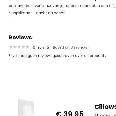
een langere levensduur van je topper, maar ook in een fris
slaapklimaat – nacht na nacht.
Reviews
0
5
from
Based on 0 reviews
Er zijn nog geen reviews geschreven over dit product..
Cillow
€ 39,95
Afmeting: 