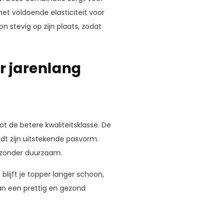
t voldoende elasticiteit voor
 stevig op zijn plaats, zodat
r jarenlang
t de betere kwaliteitsklasse. De
udt zijn uitstekende pasvorm.
ijzonder duurzaam.
jft je topper langer schoon,
an een prettig en gezond