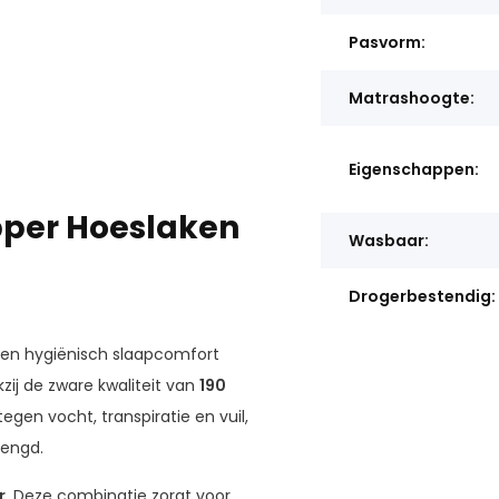
Pasvorm:
Matrashoogte:
Eigenschappen:
pper Hoeslaken
Wasbaar:
Drogerbestendig:
s en hygiënisch slaapcomfort
kzij de zware kwaliteit van
190
en vocht, transpiratie en vuil,
lengd.
r
. Deze combinatie zorgt voor