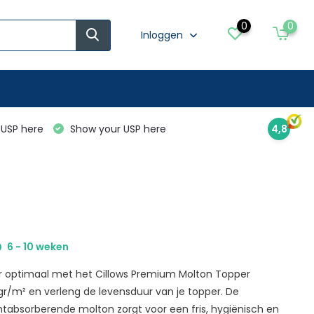
0
0
Inloggen
USP here
Show your USP here
4,8
6 - 10 weken
r optimaal met het Cillows Premium Molton Topper
gr/m² en verleng de levensduur van je topper. De
absorberende molton zorgt voor een fris, hygiënisch en