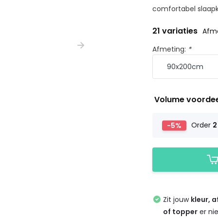
comfortabel slaapkl
21 variaties
Afm
Afmeting:
*
Volume voorde
-5%
Order
2
Zit jouw
kleur, 
of topper
er ni