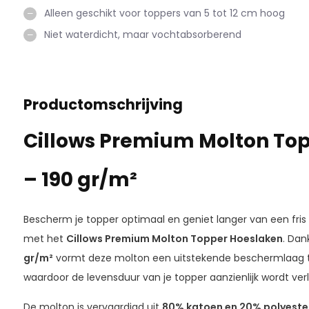
Alleen geschikt voor toppers van 5 tot 12 cm hoog
Niet waterdicht, maar vochtabsorberend
Productomschrijving
Cillows Premium Molton To
– 190 gr/m²
Bescherm je topper optimaal en geniet langer van een fri
met het
Cillows Premium Molton Topper Hoeslaken
. Dan
gr/m²
vormt deze molton een uitstekende beschermlaag teg
waardoor de levensduur van je topper aanzienlijk wordt ver
De molton is vervaardigd uit
80% katoen en 20% polyeste