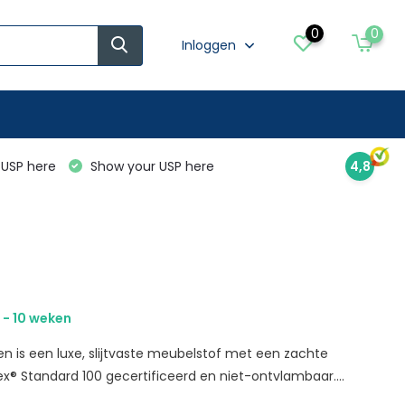
0
0
Inloggen
USP here
Show your USP here
4,8
 - 10 weken
en is een luxe, slijtvaste meubelstof met een zachte
ex® Standard 100 gecertificeerd en niet-ontvlambaar....