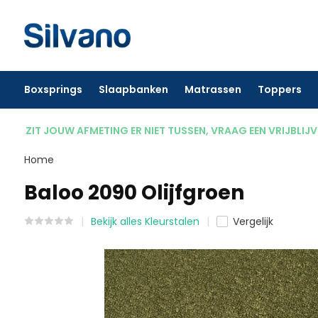
Boxsprings
Slaapbanken
Matrassen
Toppers
ZIT JOUW AFMETING ER NIET TUSSEN, VRAAG EEN VRIJBLIJ
Home
Baloo 2090 Olijfgroen
Bekijk alles Kleurstalen
Vergelijk