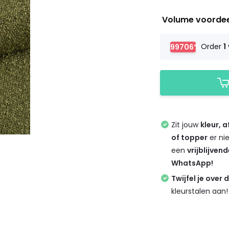
Volume voorde
-99706%
Order
1
Zit jouw
kleur, 
of topper
er ni
een
vrijblijven
WhatsApp!
Twijfel je over 
kleurstalen aan!