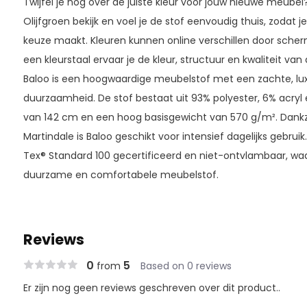
Twijfel je nog over de juiste kleur voor jouw nieuwe meubel
Olijfgroen bekijk en voel je de stof eenvoudig thuis, zodat 
keuze maakt. Kleuren kunnen online verschillen door schermi
een kleurstaal ervaar je de kleur, structuur en kwaliteit van d
Baloo is een hoogwaardige meubelstof met een zachte, luxe
duurzaamheid. De stof bestaat uit 93% polyester, 6% acryl
van 142 cm en een hoog basisgewicht van 570 g/m². Dankzij
Martindale is Baloo geschikt voor intensief dagelijks gebrui
Tex® Standard 100 gecertificeerd en niet-ontvlambaar, waard
duurzame en comfortabele meubelstof.
Reviews
0
5
from
Based on 0 reviews
Er zijn nog geen reviews geschreven over dit product..