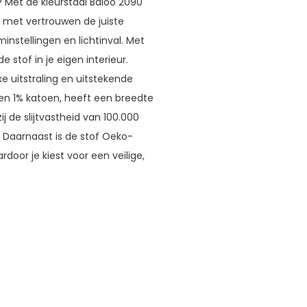
? Met de kleurstaal Baloo 2090
je met vertrouwen de juiste
nstellingen en lichtinval. Met
e stof in je eigen interieur.
 uitstraling en uitstekende
 en 1% katoen, heeft een breedte
 de slijtvastheid van 100.000
k. Daarnaast is de stof Oeko-
oor je kiest voor een veilige,