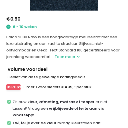
€0,50
6 - 10 weken
Baloo 2088 Navy is een hoogwaardige meubelstof met een
luxe uitstraling en een zachte structuur. Slijtvast, niet-
ontvlambaar en Oeko-Tex® Standard 100 gecertificeerd voor
jarenlang wooncomfort....
Toon meer
Volume voordeel
Geniet van deze geweldige kortingsdeals
-99706%
Order
1
voor slechts
€499,-
per stuk
Zit jouw
kleur, afmeting, matras of topper
er niet
tussen? Vraag een
vrijblijvende offerte aan via
WhatsApp!
Twijfel je over de kleur?
Vraag kleurstalen aan!