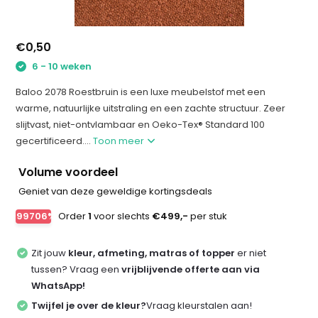
€0,50
6 - 10 weken
Baloo 2078 Roestbruin is een luxe meubelstof met een
warme, natuurlijke uitstraling en een zachte structuur. Zeer
slijtvast, niet-ontvlambaar en Oeko-Tex® Standard 100
gecertificeerd....
Toon meer
Volume voordeel
Geniet van deze geweldige kortingsdeals
-99706%
Order
1
voor slechts
€499,-
per stuk
Zit jouw
kleur, afmeting, matras of topper
er niet
tussen? Vraag een
vrijblijvende offerte aan via
WhatsApp!
Twijfel je over de kleur?
Vraag kleurstalen aan!