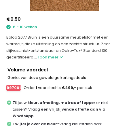
€0,50
6 - 10 weken
Baloo 2077 Bruin is een duurzame meubelstof met een
warme, tijdloze uitstraling en een zachte structuur. Zeer
slijtvast, niet-ontvlambaar en Oeko-Tex® Standard 100
gecertificeerd....
Toon meer
Volume voordeel
Geniet van deze geweldige kortingsdeals
-99706%
Order
1
voor slechts
€499,-
per stuk
Zit jouw
kleur, afmeting, matras of topper
er niet
tussen? Vraag een
vrijblijvende offerte aan via
WhatsApp!
Twijfel je over de kleur?
Vraag kleurstalen aan!