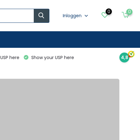
0
0
Inloggen
USP here
Show your USP here
4,8