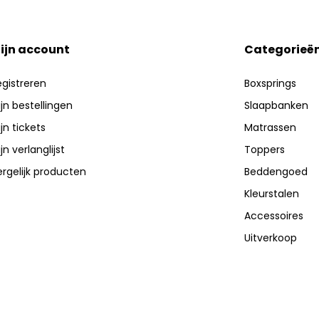
ijn account
Categorieë
egistreren
Boxsprings
jn bestellingen
Slaapbanken
jn tickets
Matrassen
jn verlanglijst
Toppers
ergelijk producten
Beddengoed
Kleurstalen
Accessoires
Uitverkoop